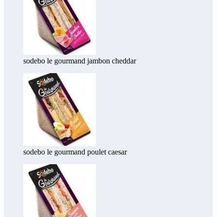
sodebo le gourmand jambon cheddar
sodebo le gourmand poulet caesar